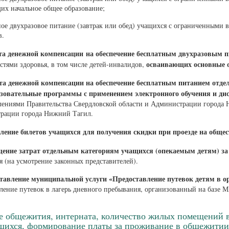
их начальное общее образование;
ное двухразовое питание (завтрак или обед) учащихся с ограниченными в
в.
та денежной компенсации на обеспечение бесплатным двухразовым 
осваивающих основные 
тями здоровья, в том числе детей-инвалидов,
та денежной компенсации на обеспечение бесплатным питанием отд
зовательные программы с применением электронного обучения и ди
лениями Правительства Свердловской области и Администрации города 
рации города Нижний Тагил.
ение билетов учащихся для получения скидки при проезде на общес
щение затрат отдельным категориям учащихся (опекаемым детям) за
 (на усмотрение законных представителей).
ставление муниципальной услуги «Предоставление путевок детям в о
вление путевок в лагерь дневного пребывания, организованный на баз
е общежития, интерната, количество жилых помещений в
щихся, формирование платы за проживание в общежитии