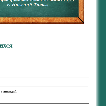
ихся
 стипендий
: