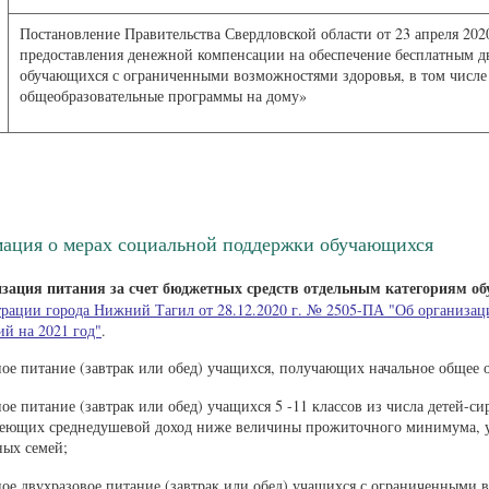
Постановление Правительства Свердловской области от 23 апреля 20
предоставления денежной компенсации на обеспечение бесплатным дв
обучающихся с ограниченными возможностями здоровья, в том числе
общеобразовательные программы на дому»
ация о мерах социальной поддержки обучающихся
зация питания за счет бюджетных средств отдельным категориям о
рации города Нижний Тагил от 28.12.2020 г. № 2505-ПА "Об организа
й на 2021 год"
.
ное питание (завтрак или обед) учащихся, получающих начальное общее 
ное питание (завтрак или обед) учащихся 5 -11 классов из числа детей-си
меющих среднедушевой доход ниже величины прожиточного минимума, ус
ных семей;
ное двухразовое питание (завтрак или обед) учащихся с ограниченными 