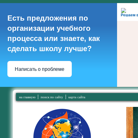
Решаем 
Есть предложения по
организации учебного
процесса или знаете, как
сделать школу лучше?
Написать о проблеме
на главную
поиск по сайту
карта сайта