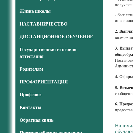
получающ
Жизнь школы
- бесплат
инвалидо
НАСТАВНИЧЕСТВО
2. Выпла
ДИСТАНЦИОННОЕ ОБУЧЕНИЕ
возможнос
3. Выпла
Государственная итоговая
общеобра
аттестация
Постанов
Админист
Родителям
4.
Оформл
ПРОФОРИЕНТАЦИЯ
5. Возме
сообщения
Профсоюз
6. Предо
Контакты
предоста
Обратная связь
Наличи
обучаю
Противодействие коррупции