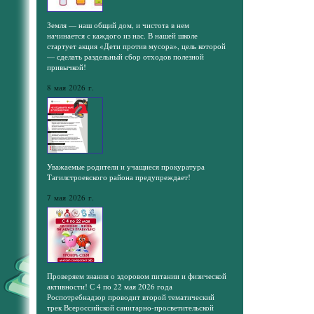
Земля — наш общий дом, и чистота в нем
начинается с каждого из нас. В нашей школе
стартует акция «Дети против мусора», цель которой
— сделать раздельный сбор отходов полезной
привычкой!
8 мая 2026 г.
Уважаемые родители и учащиеся прокуратура
Тагилстроевского района предупреждает!
7 мая 2026 г.
Проверяем знания о здоровом питании и физической
активности! С 4 по 22 мая 2026 года
Роспотребнадзор проводит второй тематический
трек Всероссийской санитарно-просветительской