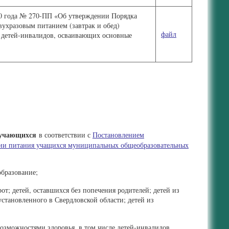
20 года № 270-ПП «Об утверждении Порядка
ухразовым питанием (завтрак и обед)
файл
 детей-инвалидов, осваивающих основные
бучающихся
в соответствии с
Постановлением
ции питания учащихся муниципальных общеобразовательных
образование;
рот; детей, оставшихся без попечения родителей; детей из
тановленного в Свердловской области; детей из
возможностями здоровья, в том числе детей-инвалидов,