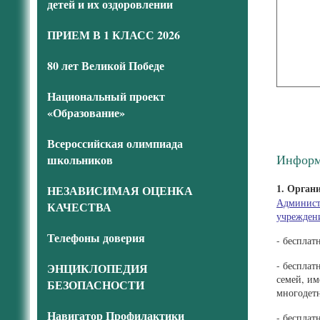
детей и их оздоровлении
ПРИЕМ В 1 КЛАСС 2026
80 лет Великой Победе
Национальный проект
«Образование»
Всероссийская олимпиада
Информ
школьников
1.
Органи
НЕЗАВИСИМАЯ ОЦЕНКА
Админист
КАЧЕСТВА
учреждени
Телефоны доверия
- бесплат
- бесплат
ЭНЦИКЛОПЕДИЯ
семей, и
БЕЗОПАСНОСТИ
многодет
Навигатор Профилактики
- бесплат