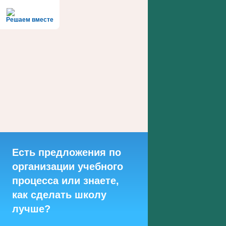
Решаем вместе
Есть предложения по
организации учебного
процесса или знаете,
как сделать школу
лучше?