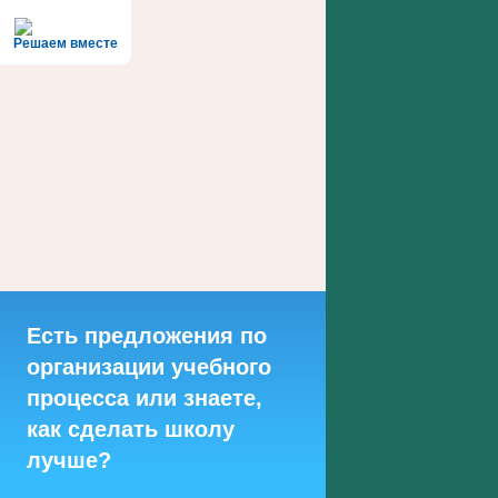
Решаем вместе
Есть предложения по
организации учебного
процесса или знаете,
как сделать школу
лучше?