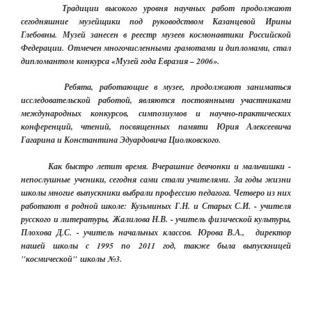
Традиции высокого уровня научных работ продолжают
сегодняшние музейщики под руководством Казанцевой Ирины
Глебовны. Музей занесен в реестр музеев космонавтики Российской
Федерации. Отмечен многочисленными грамотами и дипломами, стал
дипломантом конкурса «Музей года Евразия – 2006».
Ребята, работающие в музее, продолжают заниматься
исследовательской работой, являются постоянными участниками
международных конкурсов, симпозиумов и научно-практических
конференций, чтений, посвященных памяти Юрия Алексеевича
Гагарина и Константина Эдуардовича Циолковского.
Как быстро летит время. Вчерашние девчонки и мальчишки -
непослушные ученики, сегодня сами стали учителями. За годы жизни
школы многие выпускники выбрали профессию педагога. Четверо из них
работают в родной школе: Кузьминых Г.Н. и Старых С.И. - учителя
русского и литературы, Жалилова Н.В. - учитель физической культуры,
Плохова Д.С. - учитель начальных классов. Юрова В.А., директор
нашей школы с 1995 по 2011 год, также была выпускницей
"космической" школы №3.