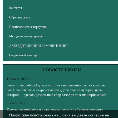
Контакты
Обратная связь
Противодействие коррупции
Методические материалы
АККРЕДИТАЦИОННЫЙ МОНИТОРИНГ
Соципльный кластер
НОВОСТИ ШКОЛЫ
18 июня 2026 г.
Земля — наш общий дом, и чистота в нем начинается с каждого из
нас. В нашей школе стартует акция «Дети против мусора», цель
которой — сделать раздельный сбор отходов полезной привычкой!
8 мая 2026 г.
Уважаемые родители и учащиеся прокуратура Тагилстроевского
района предупреждает!
Продолжая использовать наш сайт, вы даете согласие на