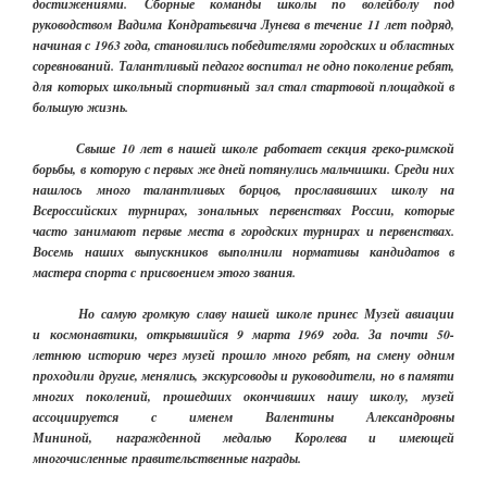
достижениями. Сборные команды школы по волейболу под
руководством Вадима Кондратьевича Лунева в течение 11 лет подряд,
начиная с 1963 года, становились победителями городских и областных
соревнований. Талантливый педагог воспитал не одно поколение ребят,
для которых школьный спортивный зал стал стартовой площадкой в
большую жизнь.
Свыше 10 лет в нашей школе работает секция греко-римской
борьбы, в которую с первых же дней потянулись мальчишки. Среди них
нашлось много талантливых борцов, прославивших школу на
Всероссийских турнирах, зональных первенствах России, которые
часто занимают первые места в городских турнирах и первенствах.
Восемь наших выпускников выполнили нормативы кандидатов в
мастера спорта с присвоением этого звания.
Но самую громкую славу нашей школе принес Музей авиации
и космонавтики, открывшийся 9 марта 1969 года. За почти 50-
летнюю историю через музей прошло много ребят, на смену одним
проходили другие, менялись, экскурсоводы и руководители, но в памяти
многих поколений, прошедших окончивших нашу школу, музей
ассоциируется с именем Валентины Александровны
Мининой, награжденной медалью Королева и имеющей
многочисленные правительственные награды.