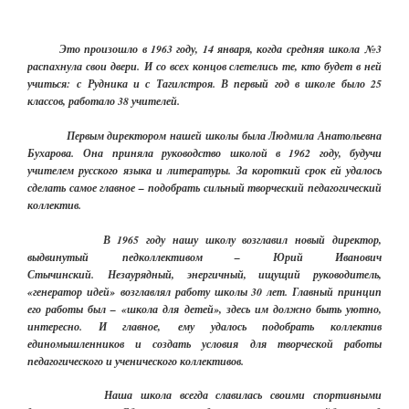
Это произошло в 1963 году, 14 января, когда средняя школа №3
распахнула свои двери. И со всех концов слетелись те, кто будет в ней
учиться: с Рудника и с Тагилстроя. В первый год в школе было 25
классов, работало 38 учителей.
Первым директором нашей школы была Людмила Анатольевна
Бухарова. Она приняла руководство школой в 1962 году, будучи
учителем русского языка и литературы. За короткий срок ей удалось
сделать самое главное – подобрать сильный творческий педагогический
коллектив.
В 1965 году нашу школу возглавил новый директор,
выдвинутый педколлективом – Юрий Иванович
Стычинский. Незаурядный, энергичный, ищущий руководитель,
«генератор идей» возглавлял работу школы 30 лет. Главный принцип
его работы был – «школа для детей», здесь им должно быть уютно,
интересно. И главное, ему удалось подобрать коллектив
единомышленников и создать условия для творческой работы
педагогического и ученического коллективов.
Наша школа всегда славилась своими спортивными