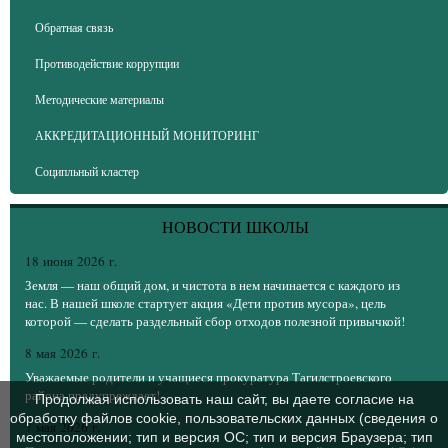
Обратная связь
Противодействие коррупции
Методические материалы
АККРЕДИТАЦИОННЫЙ МОНИТОРИНГ
Соципльный кластер
НОВОСТИ ШКОЛЫ
18 июня 2026 г.
Земля — наш общий дом, и чистота в нем начинается с каждого из
нас. В нашей школе стартует акция «Дети против мусора», цель
которой — сделать раздельный сбор отходов полезной привычкой!
8 мая 2026 г.
Уважаемые родители и учащиеся прокуратура Тагилстроевского
района предупреждает!
Продолжая использовать наш сайт, вы даете согласие на
обработку файлов cookie, пользовательских данных (сведения о
7 мая 2026 г.
местоположении; тип и версия ОС; тип и версия Браузера; тип