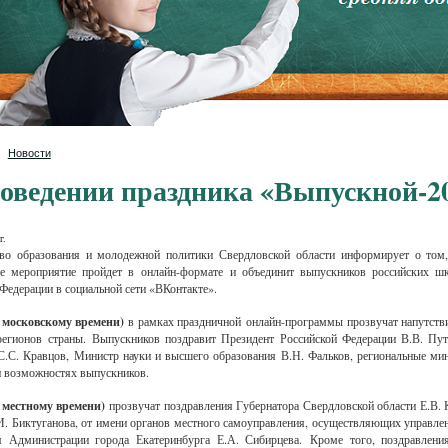
Новости
оведении праздника «Выпускной-2
г.
во образования и молодежной политики Свердловской области информирует о том
е мероприятие пройдет в онлайн-формате и объединит выпускников российских ш
Федерации в социальной сети «ВКонтакте».
 московскому времени)
в рамках праздничной онлайн-программы прозвучат напутств
регионов страны.
Выпускников поздравит Президент Российской Федерации В.В. Пу
С.С. Кравцов, Министр науки и высшего образования В.Н. Фальков, региональные мин
и возможностях выпускников.
о местному времени)
прозвучат поздравления Губернатора Свердловской области Е.В.
И. Биктуганова, от имени органов местного самоуправления, осуществляющих управлен
я Администрации города Екатеринбурга Е.А. Сибирцева.
Кроме того, поздравлени