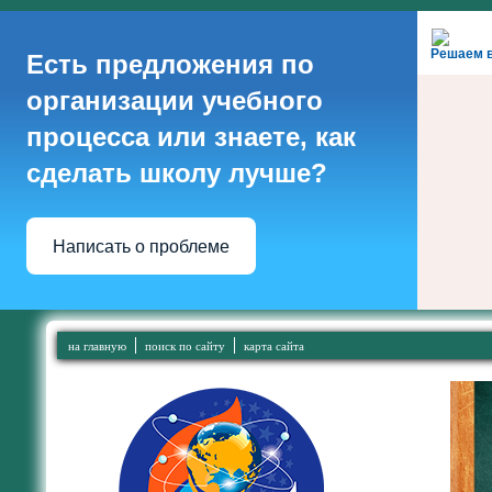
Решаем 
Есть предложения по
организации учебного
процесса или знаете, как
сделать школу лучше?
Написать о проблеме
на главную
поиск по сайту
карта сайта