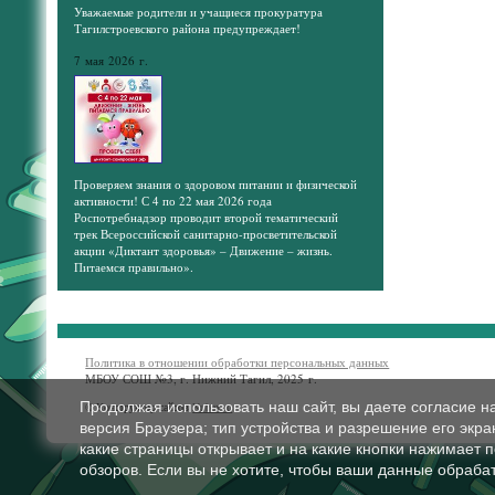
Уважаемые родители и учащиеся прокуратура
Тагилстроевского района предупреждает!
7 мая 2026 г.
Проверяем знания о здоровом питании и физической
активности! С 4 по 22 мая 2026 года
Роспотребнадзор проводит второй тематический
трек Всероссийской санитарно-просветительской
акции «Диктант здоровья» – Движение – жизнь.
Питаемся правильно».
Политика в отношении обработки персональных данных
МБОУ СОШ №3, г. Нижний Тагил, 2025 г.
Продолжая использовать наш сайт, вы даете согласие н
© Конструктор сайтов
Nubex.ru
версия Браузера; тип устройства и разрешение его экран
какие страницы открывает и на какие кнопки нажимает 
обзоров. Если вы не хотите, чтобы ваши данные обрабат