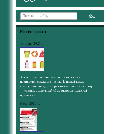
Новости школы
18 июня 2026 г.
Земля — наш общий дом, и чистота в нем
начинается с каждого из нас. В нашей школе
стартует акция «Дети против мусора», цель которой
— сделать раздельный сбор отходов полезной
привычкой!
8 мая 2026 г.