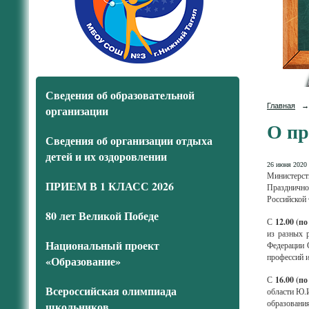
Сведения об образовательной
Главная
→
организации
О пр
Сведения об организации отдыха
детей и их оздоровлении
26 июня 2020 
Министерст
ПРИЕМ В 1 КЛАСС 2026
Празднично
Российской 
80 лет Великой Победе
С
12.00
(по
из разных 
Национальный проект
Федерации 
профессий 
«Образование»
С
16.00 (п
Всероссийская олимпиада
области Ю.
образовани
школьников