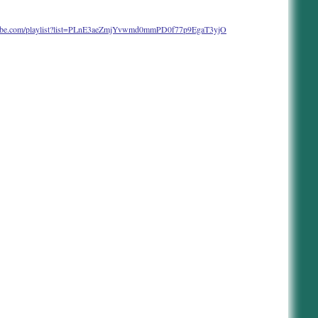
tube.com/playlist?list=PLnE3aeZmjYvwmd0mmPD0f77p9EgaT3yjO