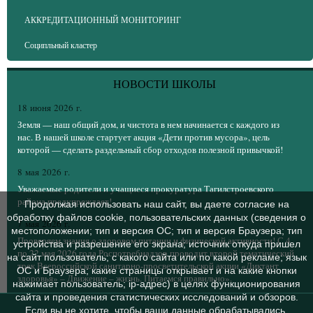
АККРЕДИТАЦИОННЫЙ МОНИТОРИНГ
Соципльный кластер
НОВОСТИ ШКОЛЫ
18 июня 2026 г.
Земля — наш общий дом, и чистота в нем начинается с каждого из
нас. В нашей школе стартует акция «Дети против мусора», цель
которой — сделать раздельный сбор отходов полезной привычкой!
8 мая 2026 г.
Уважаемые родители и учащиеся прокуратура Тагилстроевского
района предупреждает!
Продолжая использовать наш сайт, вы даете согласие на
обработку файлов cookie, пользовательских данных (сведения о
7 мая 2026 г.
местоположении; тип и версия ОС; тип и версия Браузера; тип
Проверяем знания о здоровом питании и физической активности! С 4
устройства и разрешение его экрана; источник откуда пришел
по 22 мая 2026 года Роспотребнадзор проводит второй тематический
на сайт пользователь; с какого сайта или по какой рекламе; язык
трек Всероссийской санитарно-просветительской акции «Диктант
ОС и Браузера; какие страницы открывает и на какие кнопки
здоровья» – Движение – жизнь. Питаемся правильно».
нажимает пользователь; ip-адрес) в целях функционирования
сайта и проведения статистических исследований и обзоров.
Если вы не хотите, чтобы ваши данные обрабатывались,