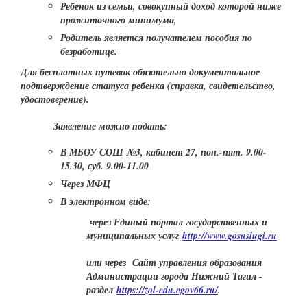
Ребенок из семьи, совокупный доход которой ниже
прожиточного минимума,
Родитель является получателем пособия по
безработице.
Для бесплатных путевок обязательно документальное
подтверждение статуса ребенка (справка, свидетельство,
удостоверение).
Заявление можно подать:
В МБОУ СОШ №3, кабинет 27, пон.-пят. 9.00-
15.30, суб. 9.00-11.00
Через МФЦ
В электронном виде:
через Единый портал государственных и
муниципальных услуг
http
://
www
.
gosuslugi
.
ru
или через Сайт управления образования
Администрации города Нижний Тагил -
раздел
https
://
zol
-
edu
.
egov
66.
ru
/
.