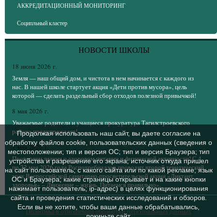
АККРЕДИТАЦИОННЫЙ МОНИТОРИНГ
Соципльный кластер
НОВОСТИ ШКОЛЫ
18 июня 2026 г.
Земля — наш общий дом, и чистота в нем начинается с каждого из
нас. В нашей школе стартует акция «Дети против мусора», цель
которой — сделать раздельный сбор отходов полезной привычкой!
8 мая 2026 г.
Уважаемые родители и учащиеся прокуратура Тагилстроевского
района предупреждает!
Продолжая использовать наш сайт, вы даете согласие на
обработку файлов cookie, пользовательских данных (сведения о
7 мая 2026 г.
местоположении; тип и версия ОС; тип и версия Браузера; тип
Проверяем знания о здоровом питании и физической активности! С 4
устройства и разрешение его экрана; источник откуда пришел
по 22 мая 2026 года Роспотребнадзор проводит второй тематический
на сайт пользователь; с какого сайта или по какой рекламе; язык
трек Всероссийской санитарно-просветительской акции «Диктант
ОС и Браузера; какие страницы открывает и на какие кнопки
здоровья» – Движение – жизнь. Питаемся правильно».
нажимает пользователь; ip-адрес) в целях функционирования
сайта и проведения статистических исследований и обзоров.
Если вы не хотите, чтобы ваши данные обрабатывались,
Политика в отношении обработки персональных данных
покиньте сайт.