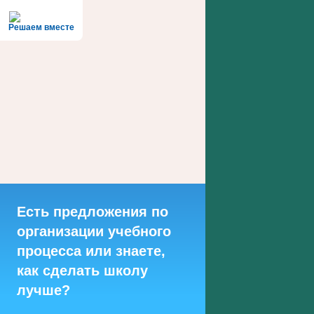
Решаем вместе
Есть предложения по
организации учебного
процесса или знаете,
как сделать школу
лучше?