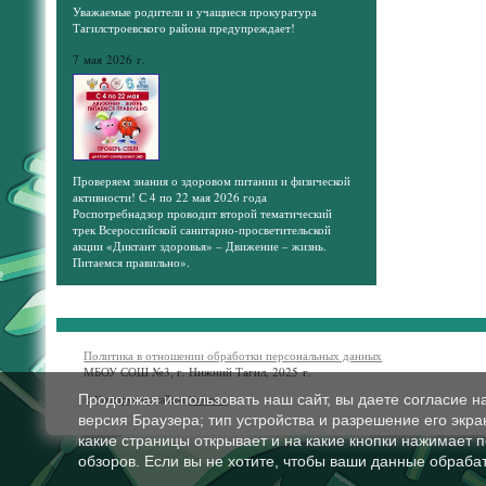
Уважаемые родители и учащиеся прокуратура
Тагилстроевского района предупреждает!
7 мая 2026 г.
Проверяем знания о здоровом питании и физической
активности! С 4 по 22 мая 2026 года
Роспотребнадзор проводит второй тематический
трек Всероссийской санитарно-просветительской
акции «Диктант здоровья» – Движение – жизнь.
Питаемся правильно».
Политика в отношении обработки персональных данных
МБОУ СОШ №3, г. Нижний Тагил, 2025 г.
Продолжая использовать наш сайт, вы даете согласие н
© Конструктор сайтов
Nubex.ru
версия Браузера; тип устройства и разрешение его экран
какие страницы открывает и на какие кнопки нажимает 
обзоров. Если вы не хотите, чтобы ваши данные обрабат