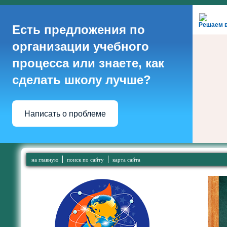
Решаем 
Есть предложения по
организации учебного
процесса или знаете, как
сделать школу лучше?
Написать о проблеме
на главную
поиск по сайту
карта сайта