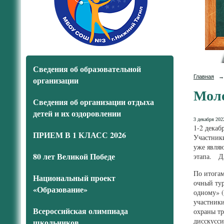
Сведения об образовательной
Главная
→
организации
Моло
Сведения об организации отдыха
детей и их оздоровлении
3 декабря 2022
1-2 декаб
ПРИЕМ В 1 КЛАСС 2026
Участники
уже являю
80 лет Великой Победе
этапа. Дл
По итогам
Национальный проект
очный тур
«Образование»
одному» (
участники
Всероссийская олимпиада
охраны тр
дисскусси
школьников