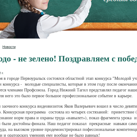
Новости
до - не зелено! Поздравляем с побе
 г.
ря в городе Первоуральск состоялся областной этап конкурса "Молодой у
 конкурса - молодые специалисты, которые в этом году после окончан
тся членами Профсоюза. Город Нижний Тагил представлял педагог наше
я него это было первое большое профессиональное событие в карьере.
 заочного конкурса видеовизиток Яков Валерьевич вошел в число девят
. Конкурсная программа состояла из четырех состязаний: приветствие (
знание норм права и охраны труда «навылет»), показ фрагмента урока и 
 были достойны финала. Наш педагог показал прекрасные навыки самоп
уда, на высоком уровне продемонстрировал пофессиональные компетенци
и и ораторских умениях ему вообще не было равных!