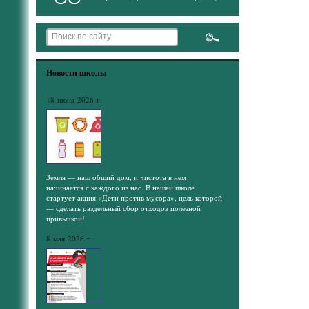
Новости школы
18 июня 2026 г.
Земля — наш общий дом, и чистота в нем
начинается с каждого из нас. В нашей школе
стартует акция «Дети против мусора», цель которой
— сделать раздельный сбор отходов полезной
привычкой!
8 мая 2026 г.