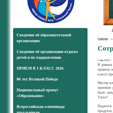
Сведения об образовательной
Главная
→
организации
Сотр
Сведения об организации отдыха
детей и их оздоровлении
5 мая 2022 г.
В рамках
ПРИЕМ В 1 КЛАСС 2026
провела 
классу пр
80 лет Великой Победе
Мастер-кл
приемов 
Национальный проект
было пре
«Образование»
Тагил".
Педагоги 
Всероссийская олимпиада
продукта
школьников