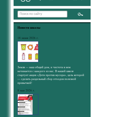
Новости школы
18 июня 2026 г.
Земля — наш общий дом, и чистота в нем
начинается с каждого из нас. В нашей школе
стартует акция «Дети против мусора», цель которой
— сделать раздельный сбор отходов полезной
привычкой!
8 мая 2026 г.