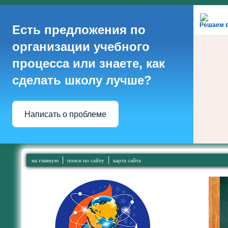
Решаем 
Есть предложения по
организации учебного
процесса или знаете, как
сделать школу лучше?
Написать о проблеме
на главную
поиск по сайту
карта сайта