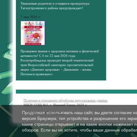
Уважаемые родители и учащиеся прокуратура
Тагилстроевского района предупреждает!
7 мая 2026 г.
Проверяем знания о здоровом питании и физической
активности! С 4 по 22 мая 2026 года
Роспотребнадзор проводит второй тематический
трек Всероссийской санитарно-просветительской
акции «Диктант здоровья» – Движение – жизнь.
Питаемся правильно».
Политика в отношении обработки персональных данных
МБОУ СОШ №3, г. Нижний Тагил, 2025 г.
Продолжая использовать наш сайт, вы даете согласие н
© Конструктор сайтов
Nubex.ru
версия Браузера; тип устройства и разрешение его экран
какие страницы открывает и на какие кнопки нажимает 
обзоров. Если вы не хотите, чтобы ваши данные обрабат