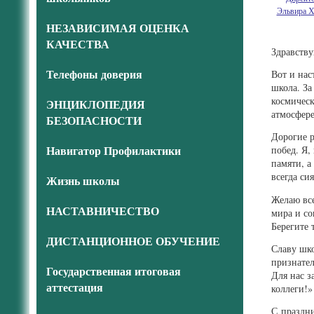
Эльвира Х
НЕЗАВИСИМАЯ ОЦЕНКА
КАЧЕСТВА
Здравству
Телефоны доверия
Вот и нас
школа. За
космическ
ЭНЦИКЛОПЕДИЯ
атмосфере
БЕЗОПАСНОСТИ
Дорогие 
Навигатор Профилактики
побед. Я,
памяти, а
всегда си
Жизнь школы
Желаю все
НАСТАВНИЧЕСТВО
мира и со
Берегите 
ДИСТАНЦИОННОЕ ОБУЧЕНИЕ
Славу шко
признател
Государственная итоговая
Для нас з
аттестация
коллеги!»
С праздн