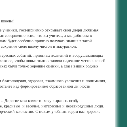
ки школы!
гие ученики, гостеприимно открывает свои двери любимая
ас совершенно ясно, что вы учитесь, а мы работаем в
шам будет особенно приятно получать знания в такой
ы сохраним свою школу чистой и аккуратной.
интересных событий, приятных волнений и воодушевляющих
озможное, чтобы новые знания заняли надежное место в вашей
иках были только хорошие оценки, а глаза ваших родных
 благополучия, здоровья, взаимного уважения и понимания,
работайте над формированием образованной личности.
… Дорогие мои коллеги, хочу выразить особую
ие, красивые и веселые, интересные и неравнодушные люди.
ворческий коллектив. С новым учебным годом вас, дорогие