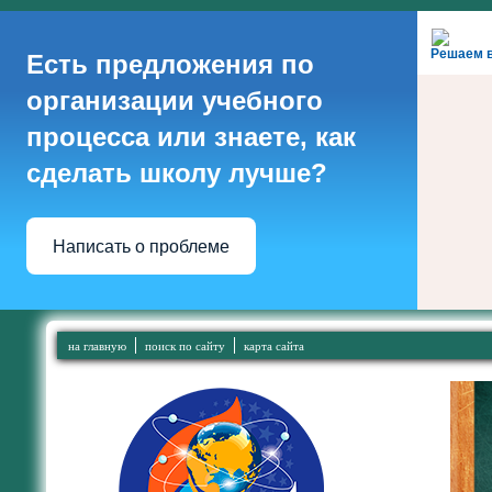
Решаем 
Есть предложения по
организации учебного
процесса или знаете, как
сделать школу лучше?
Написать о проблеме
на главную
поиск по сайту
карта сайта