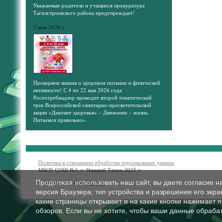
Уважаемые родители и учащиеся прокуратура
Тагилстроевского района предупреждает!
7 мая 2026 г.
Проверяем знания о здоровом питании и физической
активности! С 4 по 22 мая 2026 года
Роспотребнадзор проводит второй тематический
трек Всероссийской санитарно-просветительской
акции «Диктант здоровья» – Движение – жизнь.
Питаемся правильно».
Политика в отношении обработки персональных данных
МБОУ СОШ №3, г. Нижний Тагил, 2025 г.
Продолжая использовать наш сайт, вы даете согласие н
© Конструктор сайтов
Nubex.ru
версия Браузера; тип устройства и разрешение его экран
какие страницы открывает и на какие кнопки нажимает 
обзоров. Если вы не хотите, чтобы ваши данные обрабат