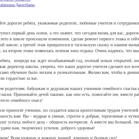
абировна Давлетбаева
йте дорогие ребята, уважаемые родители, любимые учителя и сотрудни
тупил первый день осени, а это значит, что сегодня вновь для вас, доро
 лето в школе произошли изменения, сделан ремонт первого этажа и сейч
ой школе; а третий этаж превратился в тагильскую сказку и нашим малы
, на втором этаже появилась зеленая зона отдыха. Очень надеюсь, что м
ребята, впереди вас ждет незабываемый год, полный новых открытий, 
 как директор школы, уверена, что наши дорогие учителя сделают все в
 само обучение было легким и увлекательным. Желаю вам, чтобы в дневн
яли гордостью за вас.
м родителям, бабушкам и дедушкам наших учеников семейного счастья и
гласия. Принимайте детей такими, как они есть, помогайте им, вместе 
тепло семейного очага!
ле приносят ученики, но создается школа кропотливым трудом учителей
ьность вам. Вы – мудрые и умные, строгие и добрые, терпеливые и чутк
алог успеха любого дела – общность интересов. А вместе мы большой, т
 удачи вам, творческих успехов, доброго здоровья!
иком! Всем нужных и важных знаний, крепких и бодрых сил!