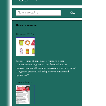
Новости школы
18 июня 2026 г.
Земля — наш общий дом, и чистота в нем
начинается с каждого из нас. В нашей школе
стартует акция «Дети против мусора», цель которой
— сделать раздельный сбор отходов полезной
привычкой!
8 мая 2026 г.