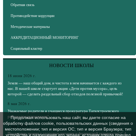
Обратная связь
Противодействие коррупции
Методические материалы
АККРЕДИТАЦИОННЫЙ МОНИТОРИНГ
Соципльный кластер
НОВОСТИ ШКОЛЫ
18 июня 2026 г.
Земля — наш общий дом, и чистота в нем начинается с каждого из
нас. В нашей школе стартует акция «Дети против мусора», цель
которой — сделать раздельный сбор отходов полезной привычкой!
8 мая 2026 г.
Уважаемые родители и учащиеся прокуратура Тагилстроевского
района предупреждает!
Продолжая использовать наш сайт, вы даете согласие на
обработку файлов cookie, пользовательских данных (сведения о
7 мая 2026 г.
местоположении; тип и версия ОС; тип и версия Браузера; тип
Проверяем знания о здоровом питании и физической активности! С 4
устройства и разрешение его экрана; источник откуда пришел