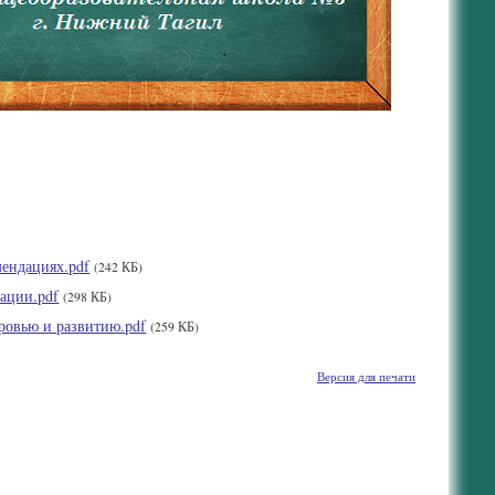
мендациях.pdf
(242 КБ)
ации.pdf
(298 КБ)
ровью и развитию.pdf
(259 КБ)
Версия для печати