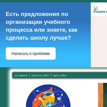
Решаем 
Есть предложения по
организации учебного
процесса или знаете, как
сделать школу лучше?
Написать о проблеме
на главную
поиск по сайту
карта сайта