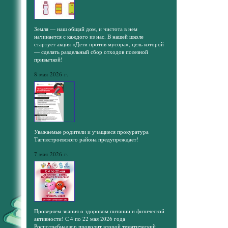
Земля — наш общий дом, и чистота в нем
начинается с каждого из нас. В нашей школе
стартует акция «Дети против мусора», цель которой
— сделать раздельный сбор отходов полезной
привычкой!
8 мая 2026 г.
Уважаемые родители и учащиеся прокуратура
Тагилстроевского района предупреждает!
7 мая 2026 г.
Проверяем знания о здоровом питании и физической
активности! С 4 по 22 мая 2026 года
Роспотребнадзор проводит второй тематический