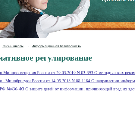
Жизнь школы
→
Информационная безопасность
ативное регулирование
о Минпросвещения России от 29.03.2019 N 03-393 О методических реко
о_ Минобрнауки России от 14.05.2018 N 08-1184 О направлении информ
 РФ №436-ФЗ О защите детей от информации, причиняющей вред их здо